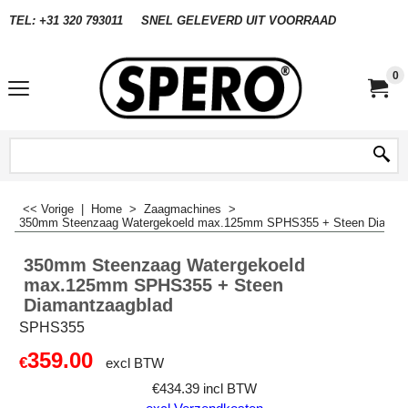
TEL: +31 320 793011
SNEL GELEVERD UIT VOORRAAD
0
<< Vorige
|
Home
>
Zaagmachines
>
350mm Steenzaag Watergekoeld max.125mm SPHS355 + Steen Diaman
350mm Steenzaag Watergekoeld
max.125mm SPHS355 + Steen
Diamantzaagblad
SPHS355
359.00
€
excl BTW
€
434.39
incl BTW