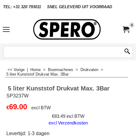
TEL: +31 320 793011
SNEL GELEVERD UIT VOORRAAD
0
<< Vorige
|
Home
>
Boormachines
>
Drukvaten
>
5 liter Kunststof Drukvat Max. 3Bar
5 liter Kunststof Drukvat Max. 3Bar
SP3237W
69.00
€
excl BTW
€
83.49
incl BTW
excl Verzendkosten
Levertijd:
1-3 dagen