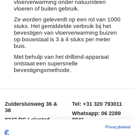
vloerverwarming onder natuursteen
vloeren of buiten gebruik.
Ze worden geleverdt op een rol van 1000
stuks. Het gemiddelde verbruik bij het
bevestigen van vloerverwarming buizen
op bouwstaal is 3 à 4 stuks per meter
buis.
Met behulp van het drilbind-apparaat
ontstaat een supersnelle
bevestigingsmethode.
Zuidersluisweg 36 &
Tel: +31 320 793011
38
Whatsapp: 06 2289
8243 RC Lelystad
8041
Privacybeleid
Nederland
Email: info@spero.nl