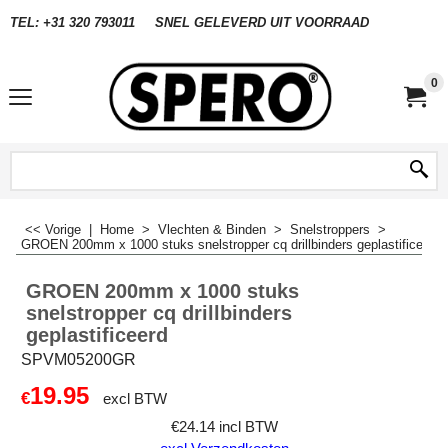
TEL: +31 320 793011
SNEL GELEVERD UIT VOORRAAD
0
<< Vorige
|
Home
>
Vlechten & Binden
>
Snelstroppers
>
GROEN 200mm x 1000 stuks snelstropper cq drillbinders geplastificeerd
GROEN 200mm x 1000 stuks
snelstropper cq drillbinders
geplastificeerd
SPVM05200GR
19.95
€
excl BTW
€
24.14
incl BTW