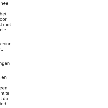
eheel
 het
voor
t met
die
achine
..
ingen
t en
 een
nt te
t de
tad.