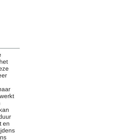
e
het
Deze
eer
naar
 werkt
n
 kan
duur
t en
ijdens
ens