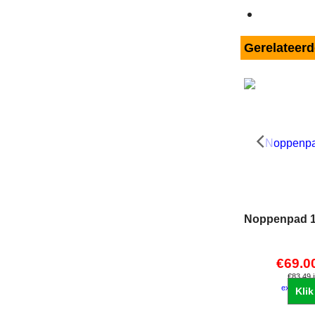
Gerelateer
Noppenpad 18
€
69.0
€
83.49
excl Ver