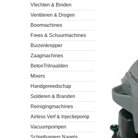
Vlechten & Binden
Ventileren & Drogen
Boormachines
Frees & Schuurmachines
Buizenknipper
Zaagmachines
BetonTrilnaalden
Mixers
Handgereedschap
Solderen & Branden
Reinigingmachines
Airless Verf & Injectiepomp
Vacuumpompen
Schiethamers Nagels