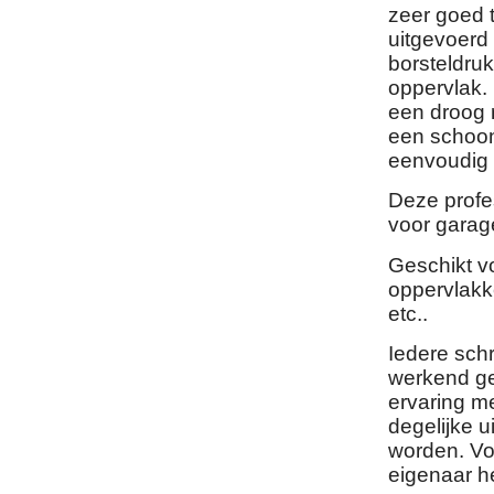
zeer goed t
uitgevoerd
borsteldruk
oppervlak. 
een droog 
een schoon
eenvoudig t
Deze profe
voor garag
Geschikt v
oppervlakke
etc..
Iedere sch
werkend ge
ervaring m
degelijke 
worden. Vo
eigenaar he