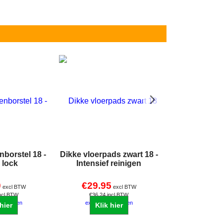
nborstel 18 -
Dikke vloerpads zwart 18 -
Dikke vloe
 lock
Intensief reinigen
18Inch - Med
0
€
29.95
€
29.95
excl BTW
excl BTW
ncl BTW
€
36.24
incl BTW
€
36.24
i
endkosten
excl Verzendkosten
excl Verze