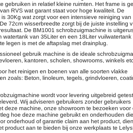
e gebruiken in relatief kleine ruimten. Het frame is g
 van RVS wat garant staat voor hoge kwaliteit. De
 is 30Kg wat zorgt voor een intensieve reiniging van
De 72cm wisserbreedte zorgt bij de juiste instelling 
resultaat. De BM1001 schrobzuigmachine is uitgerus
 watertank van 35Liter en een 18Liter vuilwatertank 
e legen is met de aftapslag met drainplug.
ssioneel gebruik machine is de ideale schrobzuigm
evloeren, kantoren, scholen, showrooms, winkels etc
oor het reinigen en boenen van alle soorten vlakke
n zoals: Beton, linoleum, tegels, grindvloeren, coat
robzuigmachine wordt voor levering uitgebreid getes
leverd. Wij adviseren gebruikers zonder gebruikers
et deze machine, onze showroom te bezoeken voor
uitleg hoe deze machine gebruikt en onderhouden die
or onderhoud of garantie claim aan het product, dien
t product aan te bieden bij onze werkplaats te Lelys