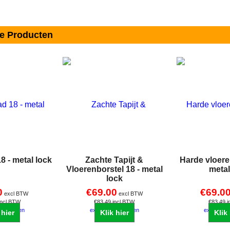
de Producten
 - metal lock
Zachte Tapijt &
Harde vloere
Vloerenborstel 18 - metal
metal
lock
0
€
69.00
€
69.0
excl BTW
excl BTW
incl BTW
€
83.49
incl BTW
€
83.49
i
zendkosten
excl Verzendkosten
excl Verz