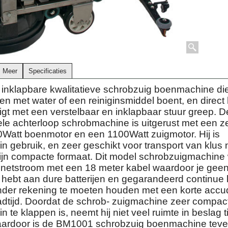
Meer
Specificaties
inklapbare kwalitatieve schrobzuig boenmachine di
n met water of een reiniginsmiddel boent, en direct 
igt met een verstelbaar en inklapbaar stuur greep. 
ele achterloop schrobmachine is uitgerust met een z
0Watt boenmotor en een 1100Watt zuigmotor. Hij is
n gebruik, en zeer geschikt voor transport van klus 
zijn compacte formaat. Dit model schrobzuigmachine
 netstroom met een 18 meter kabel waardoor je gee
hebt aan dure batterijen en gegarandeerd continue
der rekening te moeten houden met een korte accu
aadtijd. Doordat de schrob- zuigmachine zeer compac
n te klappen is, neemt hij niet veel ruimte in beslag t
aardoor is de BM1001 schrobzuig boenmachine tev