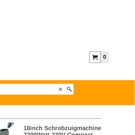
0
18inch Schrobzuigmachine
2200Watt 230V Compact -