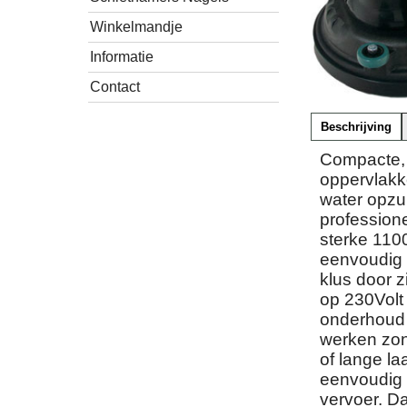
Winkelmandje
Informatie
Contact
Beschrijving
Compacte, 
oppervlakke
water opzu
profession
sterke 110
eenvoudig i
klus door 
op 230Volt
onderhoud 
werken zon
of lange l
eenvoudig i
vervoer. D