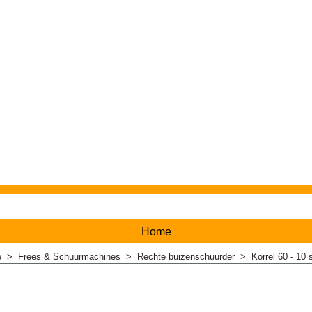
Home
e
>
Frees & Schuurmachines
>
Rechte buizenschuurder
>
Korrel 60 - 10