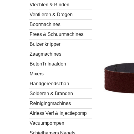
Vlechten & Binden
Ventileren & Drogen
Boormachines
Frees & Schuurmachines
Buizenknipper
Zaagmachines
BetonTrilnaalden
Mixers
Handgereedschap
Solderen & Branden
Reinigingmachines
Airless Verf & Injectiepomp
Vacuumpompen
Schiethamers Nagels