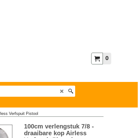
0
less Verfspuit Pistool
100cm verlengstuk 7/8 -
draaibare kop Airless