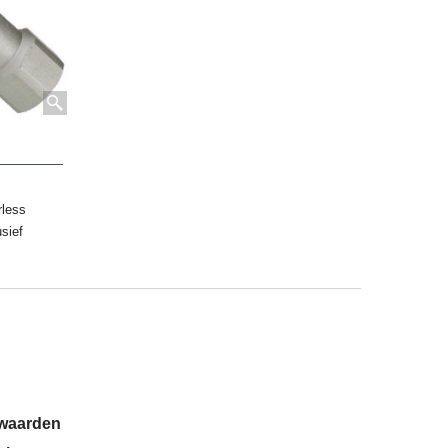
rless
sief
rwaarden