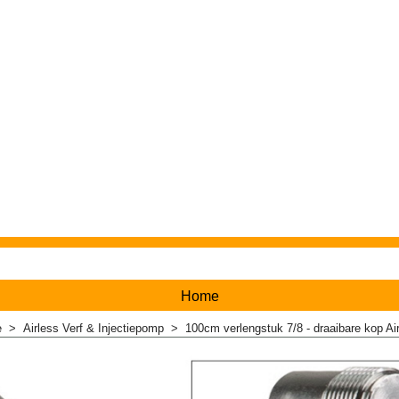
Home
e
>
Airless Verf & Injectiepomp
>
100cm verlengstuk 7/8 - draaibare kop Air