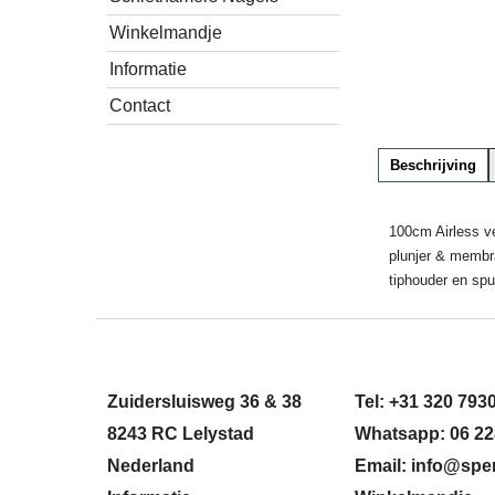
Winkelmandje
Informatie
Contact
Beschrijving
100cm Airless ve
plunjer & membr
tiphouder en spui
Zuidersluisweg 36 & 38
Tel: +31 320 793
8243 RC Lelystad
Whatsapp: 06 22
Nederland
Email: info@sper