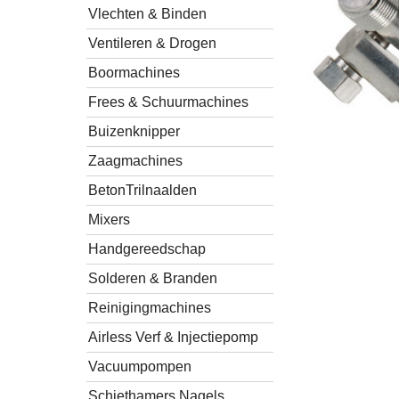
Vlechten & Binden
Ventileren & Drogen
Boormachines
Frees & Schuurmachines
Buizenknipper
Zaagmachines
BetonTrilnaalden
Mixers
Handgereedschap
Solderen & Branden
Reinigingmachines
Airless Verf & Injectiepomp
Vacuumpompen
Schiethamers Nagels