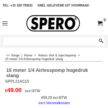
TEL: +31 320 793011
SNEL GELEVERD UIT VOORRAAD
0
<< Vorige
|
Home
>
Airless Verf & Injectiepomp
>
15 meter 1/4 Airlesspomp hogedruk slang
15 meter 1/4 Airlesspomp hogedruk
slang
SPPL21AS15
49.00
€
excl BTW
€
59.29
incl BTW
excl Verzendkosten