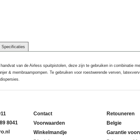
Specificaties
et handvat van de Airless spuitpistolen, deze zijn te gebruiken in combinatie m
lunjer & membraampompen. Te gebruiken voor roestwerende verven, latexverv
dispersies.
011
Contact
Retouneren
89 8041
Voorwaarden
Belgie
o.nl
Winkelmandje
Garantie voo