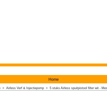
Home
e
>
Airless Verf & Injectiepomp
>
5 stuks Airless spuitpistool filter wit - Me