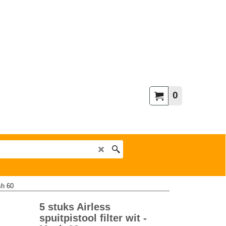
0
sh 60
5 stuks Airless
spuitpistool filter wit -