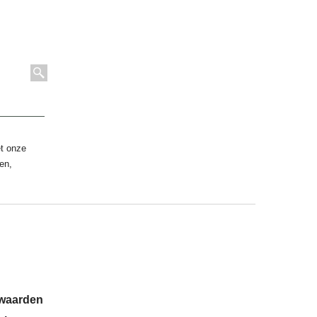
et onze
en,
rwaarden