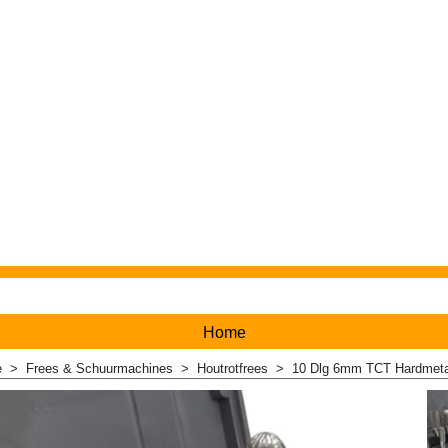
Home
e
>
Frees & Schuurmachines
>
Houtrotfrees
>
10 Dlg 6mm TCT Hardmetal