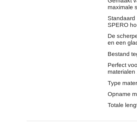
Gemaakt va
maximale sl
Standaard
SPERO hout
De scherpe 
en een gla
Bestand te
Perfect voo
materialen 
Type mater
Opname ma
Totale len