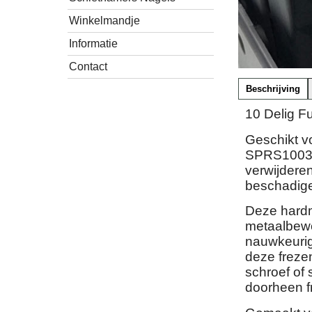
Winkelmandje
Informatie
Contact
Beschrijving
10 Delig Fu
Geschikt v
SPRS1003 v
verwijdere
beschadig
Deze hardm
metaalbewer
nauwkeurig 
deze freze
schroef of 
doorheen f