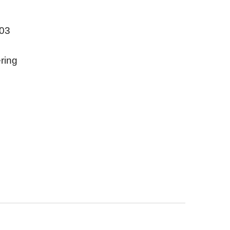
003
ring