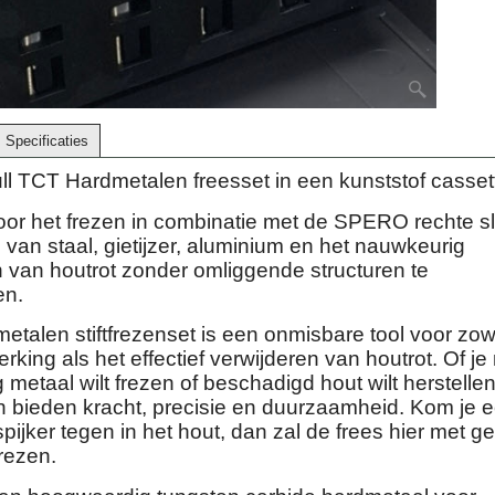
Specificaties
ll TCT Hardmetalen freesset in een kunststof casset
oor het frezen in combinatie met de SPERO rechte sl
an staal, gietijzer, aluminium en het nauwkeurig
n van houtrot zonder omliggende structuren te
en.
etalen stiftfrezenset is een onmisbare tool voor zow
king als het effectief verwijderen van houtrot. Of je
metaal wilt frezen of beschadigd hout wilt herstellen
n bieden kracht, precisie en duurzaamheid. Kom je 
spijker tegen in het hout, dan zal de frees hier met 
rezen.