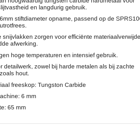
n hoogwaardig tungsten carbide hardmetaal voor
ijtvastheid en langdurig gebruik.
 6mm stiftdiameter opname, passend op de SPRS1
rotfrees.
snijvlakken zorgen voor efficiënte materiaalverwijde
dde afwerking.
gen hoge temperaturen en intensief gebruik.
r detailwerk, zowel bij harde metalen als bij zachte
zoals hout.
iaal freeskop: Tungston Carbide
chine: 6 mm
gte: 65 mm