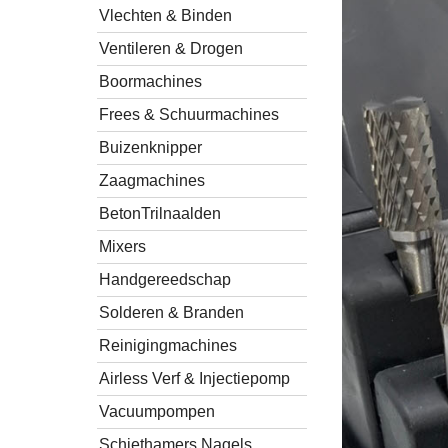
Vlechten & Binden
Ventileren & Drogen
Boormachines
Frees & Schuurmachines
Buizenknipper
Zaagmachines
BetonTrilnaalden
Mixers
Handgereedschap
Solderen & Branden
Reinigingmachines
Airless Verf & Injectiepomp
Vacuumpompen
Schiethamers Nagels