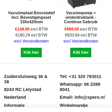
ar
Vacuümplaat Boorstatief
Vacuümpomp +
e
Incl. Bevestigingsset
onderdruktank -
330x420mm
Continue Gebruik
len
€
149.00
excl BTW
€
689.00
excl BTW
€
180.29
incl BTW
€
833.69
incl BTW
excl Verzendkosten
excl Verzendkosten
Klik hier
Klik hier
Zuidersluisweg 36 &
Tel: +31 320 793011
38
Whatsapp: 06 2289
8243 RC Lelystad
8041
Nederland
Email: info@spero.nl
Informatie
Winkelmandje