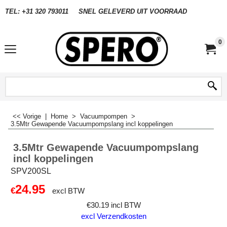
TEL: +31 320 793011
SNEL GELEVERD UIT VOORRAAD
0
<< Vorige
|
Home
>
Vacuumpompen
>
3.5Mtr Gewapende Vacuumpompslang incl koppelingen
3.5Mtr Gewapende Vacuumpompslang
incl koppelingen
SPV200SL
24.95
€
excl BTW
€
30.19
incl BTW
excl Verzendkosten