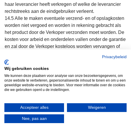
haar leverancier heeft verkregen of welke de leverancier
rechtstreeks aan de eindgebruiker verleent.
14.5 Alle te maken eventuele verzend- en of opslagkosten
worden niet vergoed en worden in rekening gebracht als
het product door de Verkoper verzonden moet worden. De
kosten voor arbeid en onderdelen vallen onder de garantie
en zal door de Verkoper kosteloos worden vervangen of
gerepareerd.
Privacybeleid
14.6 Door reparatie en/of vervanging gaat de
garantietermijn niet opnieuw lopen.
Wij gebruiken cookies
14.7 Onverminderd het in dit artikel bepaalde, kan er geen
We kunnen deze plaatsen voor analyse van onze bezoekersgegevens, om
onze website te verbeteren, gepersonaliseerde inhoud te tonen en om u een
sprake zijn van garantie in de volgende gevallen: a. De
geweldige website-ervaring te bieden. Voor meer informatie over de cookies
slijtage kan als normaal worden beschouwd; b.
die we gebruiken opent u de instellingen.
Veranderingen die in of aan het product zijn aangebracht,
waaronder begrepen reparaties die niet met toestemming
Accepteer alles
Weigeren
van de Verkoper of de fabrikant zijn verricht; c. De originele
factuur niet kan worden overgelegd, gewijzigd danwel
Nee, pas aan
onleesbaar is gemaakt; d. Gebreken het gevolg zijn van
niet met de bestemming corresponderend gebruik,