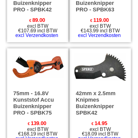
Buizenknipper
Buizenknipper
PRO - SPBK42
PRO - SPBK63
89.00
119.00
€
€
excl BTW
excl BTW
€
107.69
incl BTW
€
143.99
incl BTW
excl Verzendkosten
excl Verzendkosten
75mm - 16.8V
42mm x 2.5mm
Kunststof Accu
Knipmes
Buizenknipper
Buizenknipper
PRO - SPBK75
SPBK42
139.00
14.95
€
€
excl BTW
excl BTW
€
168.19
incl BTW
€
18.09
incl BTW