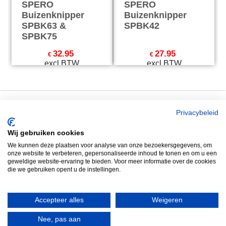
SPERO
SPERO
Buizenknipper
Buizenknipper
SPBK63 &
SPBK42
SPBK75
32.95
27.95
€
€
excl BTW
excl BTW
€
39.87
incl BTW
€
33.82
incl BTW
excl Verzendkosten
excl Verzendkosten
Privacybeleid
Zuidersluisweg 36 &
Tel: +31 320 793011
38
Whatsapp: 06 2289
Wij gebruiken cookies
8243 RC Lelystad
8041
We kunnen deze plaatsen voor analyse van onze bezoekersgegevens, om
onze website te verbeteren, gepersonaliseerde inhoud te tonen en om u een
Nederland
Email: info@spero.nl
geweldige website-ervaring te bieden. Voor meer informatie over de cookies
die we gebruiken opent u de instellingen.
Informatie
Winkelmandje
Contact
Retouneren
Accepteer alles
Weigeren
Voorwaarden
Belgie
Nee, pas aan